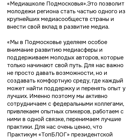
сотрудничаем с федеральными коллегами,
привлекаем опытных спикеров, работаем с
ними в одной связке, перенимаем лучшие
практики. Для нас очень ценно, что
Практикум «ТопБЛОГ» президентской
платформы «Россия – страна
возможностей» проходит в Московской
области – в нём примут участие порядка
200 подмосковных молодых медийщиков.
Уверена, что это событие поможет им найти
единомышленников, обрести уверенность,
новые знания и вдохновение»,
– отметила
министр информации и молодёжной
политики Московской области
Екатерина
Швелидзе.
Участников ждут лекции о том, как
выстраивать команду и удерживать
культурный код, разговоры о
медиареволюции 2025 года и о том, какие
горизонты открывает искусственный