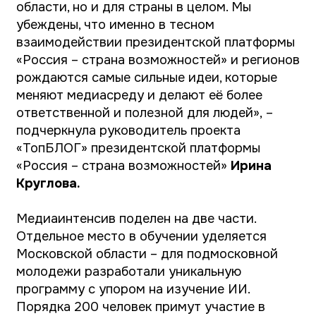
Медиаинтенсив поделен на две части.
Отдельное место в обучении уделяется
Московской области – для подмосковной
молодежи разработали уникальную
программу с упором на изучение ИИ.
Порядка 200 человек примут участие в
«Медиашколе Подмосковья».Это позволит
молодежи региона стать частью одного из
крупнейших медиасообществ страны и
внести свой вклад в развитие медиа.
«Мы в Подмосковье уделяем особое
внимание развитию медиасферы и
поддерживаем молодых авторов, которые
только начинают свой путь. Для нас важно
не просто давать возможности, но и
создавать комфортную среду, где каждый
может найти поддержку и перенять опыт у
лучших. Именно поэтому мы активно