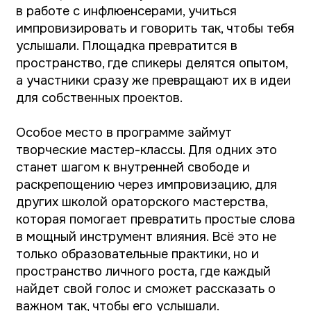
Всероссийский проект «ТопБЛОГ»
реализуется в рамках федерального проекта
«Россия – страна возможностей»
национального проекта «Молодёжь и дети».
Его цель – находить, обучать и
поддерживать авторов, которые создают
социальный контент в диалоге с повесткой
современной России. Принять участие в
проекте могут авторы контента без
возрастных и географических ограничений,
подав заявку на
сайте проекта.
2025-09-22 09:19