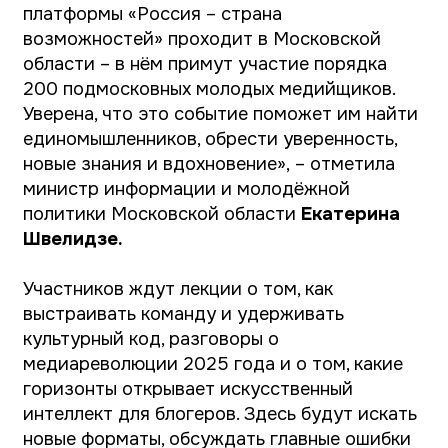
интеллект для блогеров. Здесь будут искать
новые форматы, обсуждать главные ошибки
в работе с инфлюенсерами, учиться
импровизировать и говорить так, чтобы тебя
услышали. Площадка превратится в
пространство, где спикеры делятся опытом,
а участники сразу же превращают их в идеи
для собственных проектов.
Особое место в программе займут
творческие мастер-классы. Для одних это
станет шагом к внутренней свободе и
раскрепощению через импровизацию, для
других школой ораторского мастерства,
которая помогает превратить простые слова
в мощный инструмент влияния. Всё это не
только образовательные практики, но и
пространство личного роста, где каждый
найдет свой голос и сможет рассказать о
важном так, чтобы его услышали.