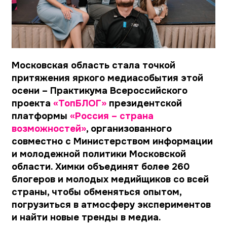
Московская область стала точкой
притяжения яркого медиасобытия этой
осени – Практикума Всероссийского
проекта
«ТопБЛОГ»
президентской
платформы
«Россия – страна
возможностей»
, организованного
совместно с Министерством информации
и молодежной политики Московской
области. Химки объединят более 260
блогеров и молодых медийщиков со всей
страны, чтобы обменяться опытом,
погрузиться в атмосферу экспериментов
и найти новые тренды в медиа.
Всероссийский проект «ТопБЛОГ» – один из
самых масштабных медиапроектов России,
который объединяет блогеров, авторов и
креаторов, готовых менять медиасреду и
общество. Более 250 тысяч участников из