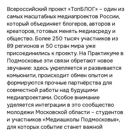
89 регионов и 50 стран мира уже
присоединились к проекту. На Практикуме в
Подмосковье эти связи обретают новое
звучание: здесь укрепляется и развивается
комьюнити, происходит обмен опытом и
формируются прочные партнёрства для
совместной работы над будущими
медиапроектами. Особое внимание
уделяется интеграции в это сообщество
молодежи Московской области – студентов
и участников «Медиашколы Подмосковья»,
для которых событие станет важной
ступенью к большим возможностям в медиа.
«Блогерское сообщество – одна из
ключевых ценностей Всероссийского
проекта «ТопБЛОГ». Здесь авторы со всей
страны находят поддержку и драйв для
новых проектов. Уже несколько лет мы
активно сотрудничаем с Московской