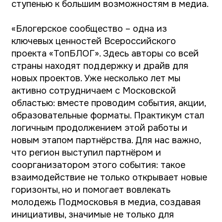
областью: вместе проводим события, акции,
образовательные форматы. Практикум стал
логичным продолжением этой работы и
новым этапом партнёрства. Для нас важно,
что регион выступил партнёром и
соорганизатором этого события: такое
взаимодействие не только открывает новые
горизонты, но и помогает вовлекать
молодежь Подмосковья в медиа, создавая
инициативы, значимые не только для
области, но и для страны в целом. Мы
убеждены, что именно в тесном
взаимодействии президентской платформы
«Россия – страна возможностей» и регионов
рождаются самые сильные идеи, которые
меняют медиасреду и делают её более
ответственной и полезной для людей»,
–
подчеркнула руководитель проекта
«ТопБЛОГ» президентской платформы
«Россия – страна возможностей»
Ирина
Круглова.