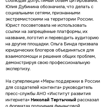
интернета»
Николай Тертычный
рассказал
о форматах получения финансовой,
организационной и информационной
поддержки для создателей интернет-
контента. АНО «Институт развития
интернета» осуществляет поддержку в
рамках двух конкурсов. Первый – это
конкурс создания контента для молодежи:
создание социально значимого контента о
проблемах молодежи, достижениях,
открытиях и развитии страны, об истории и
культуре, межнациональных отношениях,
традиционных ценностях, мотивации и
профориентации. Второй конкурс –
национальный контент о качественных
изменениях в здравоохранении, науке,
культуре, туризме. В 2020–2021 гг. был
профинансирован 671 проект.
Блогеры также успели посетить