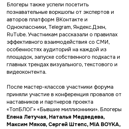
деятельности, которые помогли им стать
сильнее и найти новые возможности.
«Если вы где-то оступились, не получилось
так, как вам хотелось бы, воспринимайте это
как индивидуальный, личный путь, который
обязательно, если вы будете слушать себя,
приведет вас в ту конечную точку, где вы
будете счастливы, где вы будете заниматься
своим любимым делом, улыбаться, стать
лучше и профессиональнее, чего я вам
желаю»,
– обратилась к участникам форума
телеведущая, наставник проекта «ТопБЛОГ»
Елена Летучая
.
2022-03-31 16:05