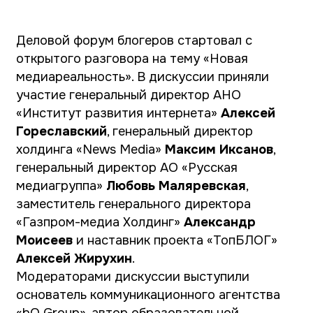
открытого разговора на тему «Новая
медиареальность». В дискуссии приняли
участие генеральный директор АНО
«Институт развития интернета»
Алексей
Гореславский
, генеральный директор
холдинга «News Media»
Максим Иксанов
,
генеральный директор АО «Русская
медиагруппа»
Любовь Маляревская
,
заместитель генерального директора
«Газпром-медиа Холдинг»
Александр
Моисеев
и наставник проекта «ТопБЛОГ»
Алексей Жирухин
.
Модераторами дискуссии выступили
основатель коммуникационного агентства
«bQ Group», автор образовательной
программы «Digital-продюсер» НИУ ВШЭ,
эксперт проекта «ТопБЛОГ»
Дмитрий
Бескромный
и руководитель молодежных
проектов платформы «Россия – страна
возможностей», автор проекта «ТопБЛОГ»