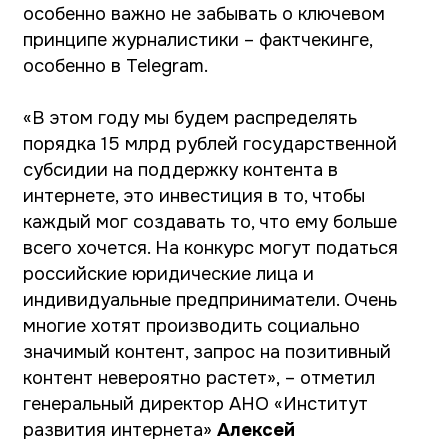
российские юридические лица и
индивидуальные предприниматели. Очень
многие хотят производить социально
значимый контент, запрос на позитивный
контент невероятно растет»,
– отметил
генеральный директор АНО «Институт
развития интернета»
Алексей
Гореславский.
Далее блогеры приняли участие в
суперлекциях. На суперлекции «Публикуй по
правилам: твои права в социальных сетях»
от финалистки проекта «ТопБЛОГ» и
доцента МГЮА
Елены Гринь
,
основательницы Высшей школы медиации,
адвоката с 19-летним стажем
Юлии
Дубининой
и заместителя главного
редактора Российского агентства правовой
информации (РАПСИ)
Ольги Бинды
. Елена
рассказала о правилах, которые необходимо