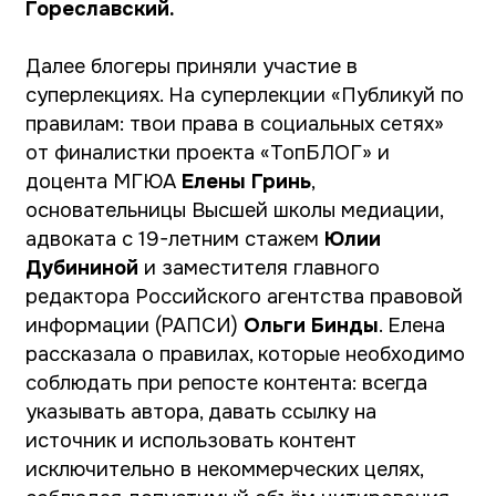
соблюдать при репосте контента: всегда
указывать автора, давать ссылку на
источник и использовать контент
исключительно в некоммерческих целях,
соблюдая допустимый объём цитирования.
Юлия Дубинина обозначила, что делать с
социальными сетями, признанными
экстремистскими на территории России.
Юрист посоветовала не использовать
ссылки на запрещённые платформы, их
название, логотип и переводить аудиторию
на другие площадки. Ольга Бинда призвала
юридических блогеров объединяться для
взаимопомощи и решения общих проблем,
демонстрируя свою профессиональную
экспертизу.
На суперлекции «Меры поддержки в России
для создателей контента» руководитель
пресс-службы АНО «Институт развития