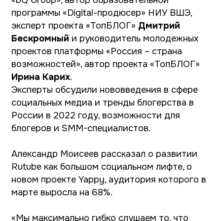
Ирина Карих
.
Эксперты обсудили нововведения в сфере
социальных медиа и тренды блогерства в
России в 2022 году, возможности для
блогеров и SMM-специалистов.
Александр Моисеев рассказал о развитии
Rutube как большом социальном лифте, о
новом проекте Yappy, аудитория которого в
марте выросла на 68%.
«Мы максимально гибко слушаем то, что
говорят пользователи наших сервисов,
именно вы драйвите то, куда развивается
платформа, нам очень важно слышать ваше
мнение»,
– подчеркнул
Александр Моисеев
.
О том, какие форматы для блогеров, для
реализации и поиска себя сейчас в