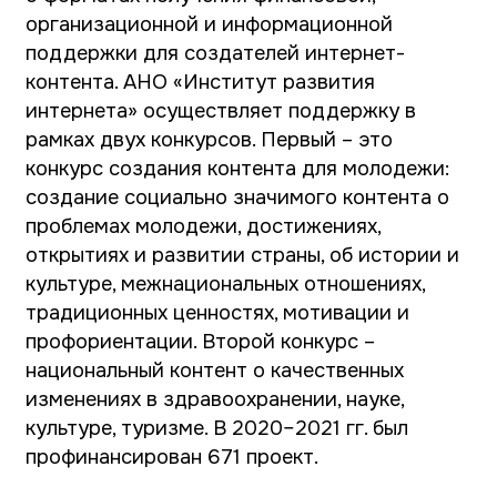
познавательные воркшопы от экспертов и
авторов платформ ВКонтакте и
Одноклассники, Telegram, Яндекс.Дзен,
RuTube. Участникам рассказали о правилах
эффективного взаимодействия со СМИ,
особенностях аудиторий на каждой из
площадок, запуске собственного подкаста и
главных трендах визуального, текстового и
видеоконтента.
После мастер-классов участники форума
приняли участие в конференция провалов от
наставников и партнеров проекта
«ТопБЛОГ» «Бывшие миллионники». Блогеры
Елена Летучая, Наталья Медведева,
Максим Мяков, Сергей Штепс, MIA BOYKA,
Юлия Дубинина, TOSHAYO, Зера
Черешнева
и
Андрей Федотов
рассказали
о своих ошибках в профессиональной