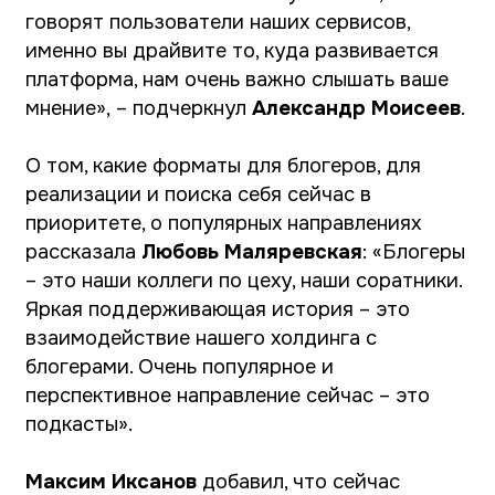
приоритете, о популярных направлениях
рассказала
Любовь Маляревская
:
«Блогеры
– это наши коллеги по цеху, наши соратники.
Яркая поддерживающая история – это
взаимодействие нашего холдинга с
блогерами. Очень популярное и
перспективное направление сейчас – это
подкасты».
Максим Иксанов
добавил, что сейчас
особенно важно не забывать о ключевом
принципе журналистики – фактчекинге,
особенно в Telegram.
«В этом году мы будем распределять
порядка 15 млрд рублей государственной
субсидии на поддержку контента в
интернете, это инвестиция в то, чтобы
каждый мог создавать то, что ему больше
всего хочется. На конкурс могут податься