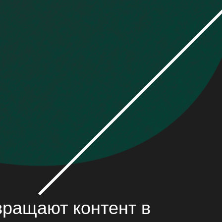
щают контент в
ти
медиаповестке страны.
ессиональное сообщество