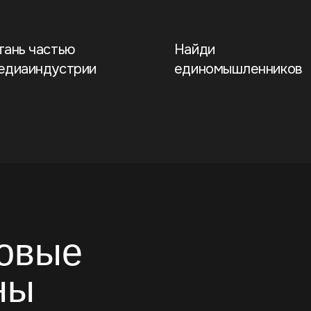
вые
том, что важно.
сии.