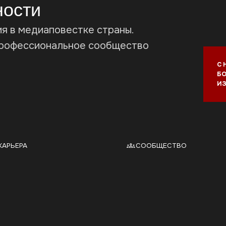
С НАМИ ПЯТЬ ПОК
БОЛЕЕ 300 ТЫС. 
ИЗ 89 РЕГИОНОВ Р
СООБЩЕСТВО
РА
частью
Найди
ндустрии
единомышленников
Рас