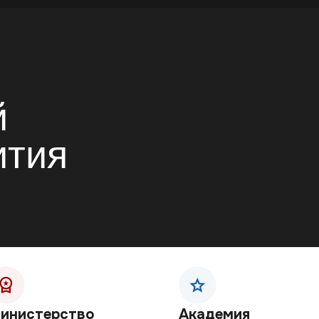
терство
Академия
Ме
та
стратегических
(с 
скоммуникаций
Погр
коммуникаций
я креаторов —
высо
Программа подготовки
ворить о стране
Созд
государственно
ным языком.
наук
ориентированных
руй свое влияние.
буд
медиаменеджеров. Работай
энер
со смыслами.