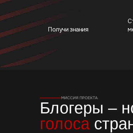
МИССИЯ ПРОЕКТА
Блогеры – но
голоса
страны
Авторы контента говорят о 
О людях. О регионах.
О Рос