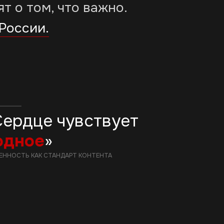
дце чувствует
ое
»
 КАК СТАНДАРТ КОНТЕНТА
ия