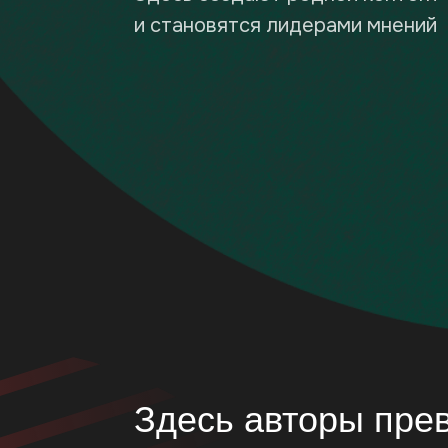
Здесь авторы превра
реальные возможнос
От первых публикаций до участия в 
Блогеры находят свой голос и проф