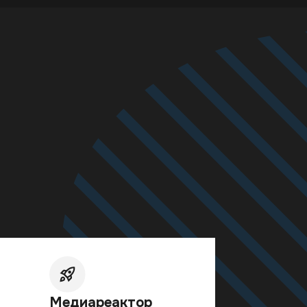
диареактор
ГК «Росатом»)
ужение в мир
ких технологий.
авай контент о
е, инновациях и
ущем атомной
гетики России.