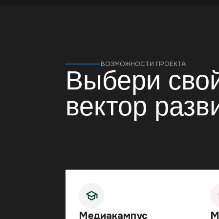
Медиакампус
Минис
Базовая траектория
контен
блогеров. Изучи основы
Опыт го
создания и продвижения
и энерги
контента, а также
чтобы го
стратегическое управление
современ
медиаактивами.
Масштаби