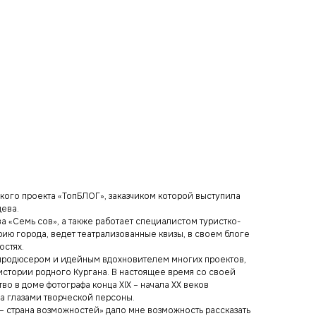
ого проекта «ТопБЛОГ», заказчиком которой выступила
цева.
ва «Семь сов», а также работает специалистом туристко-
рию города, ведет театрализованные квизы, в своем блоге
остях.
 продюсером и идейным вдохновителем многих проектов,
 истории родного Кургана. В настоящее время со своей
о в доме фотографа конца XIX – начала XX веков
а глазами творческой персоны.
– страна возможностей» дало мне возможность рассказать