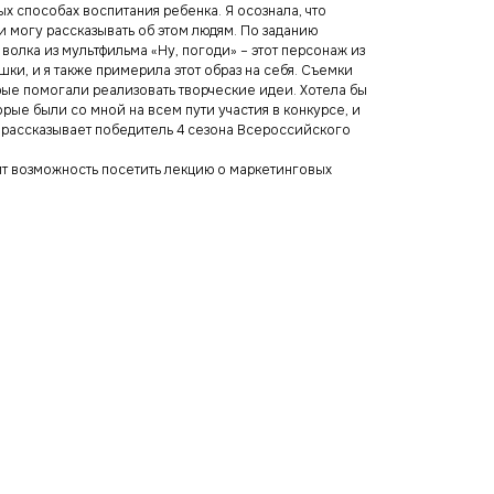
ых способах воспитания ребенка. Я осознала, что
 могу рассказывать об этом людям. По заданию
олка из мультфильма «Ну, погоди» – этот персонаж из
ки, и я также примерила этот образ на себя. Съемки
рые помогали реализовать творческие идеи. Хотела бы
орые были со мной на всем пути участия в конкурсе, и
– рассказывает победитель 4 сезона Всероссийского
ит возможность посетить лекцию о маркетинговых