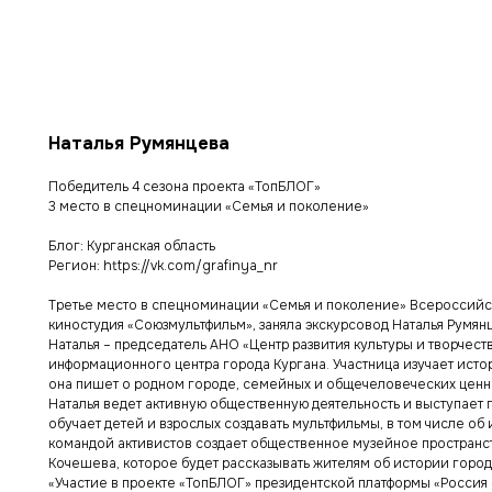
Наталья Румянцева
Победитель 4 сезона проекта «ТопБЛОГ»
3 место в спецноминации «Семья и поколение»
Блог: Курганская область
Регион: https://vk.com/grafinya_nr
Третье место в спецноминации «Семья и поколение» Всероссийск
киностудия «Союзмультфильм», заняла экскурсовод Наталья Румян
Наталья – председатель АНО «Центр развития культуры и творчест
информационного центра города Кургана. Участница изучает исто
она пишет о родном городе, семейных и общечеловеческих ценн
Наталья ведет активную общественную деятельность и выступает
обучает детей и взрослых создавать мультфильмы, в том числе об
командой активистов создает общественное музейное пространств
Кочешева, которое будет рассказывать жителям об истории город
«Участие в проекте «ТопБЛОГ» президентской платформы «Россия 