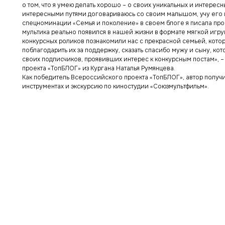
о том, что я умею делать хорошо – о своих уникальных и интересн
интересными путями договариваюсь со своим малышом, учу его и
спецноминации «Семья и поколение» в своем блоге я писала про в
мультика реально появился в нашей жизни в формате мягкой игруш
конкурсных роликов познакомили нас с прекрасной семьей, кото
поблагодарить их за поддержку, сказать спасибо мужу и сыну, кот
своих подписчиков, проявивших интерес к конкурсным постам», 
проекта «ТопБЛОГ» из Кургана Наталья Румянцева.
Как победитель Всероссийского проекта «ТопБЛОГ», автор получ
инструментах и экскурсию по киностудии «Союзмультфильм».